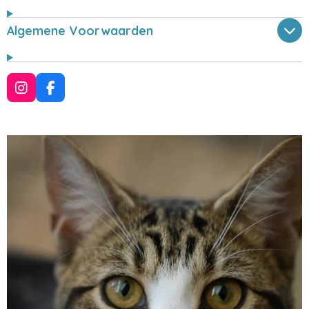
Algemene Voorwaarden
I
F
N
A
S
C
T
E
A
B
G
O
R
O
A
K
M