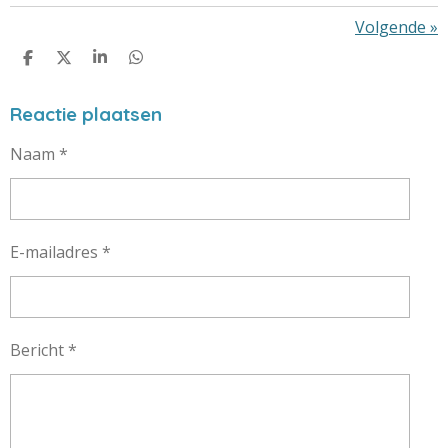
Volgende
»
D
D
S
D
E
E
H
E
L
E
A
L
E
L
R
E
Reactie plaatsen
N
E
N
Naam *
E-mailadres *
Bericht *