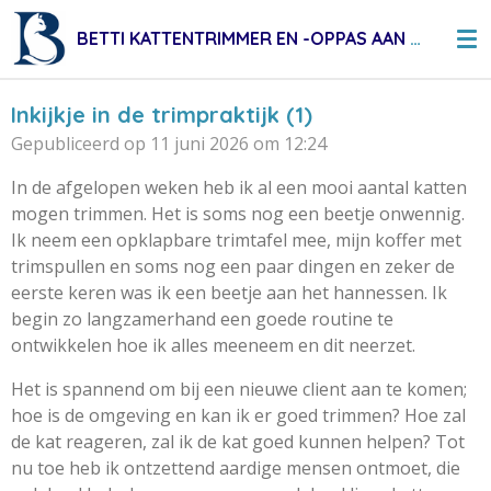
Ga
BETTI KATTENTRIMMER EN -OPPAS AAN HUIS
direct
naar
de
Inkijkje in de trimpraktijk (1)
hoofdinhoud
Gepubliceerd op 11 juni 2026 om 12:24
In de afgelopen weken heb ik al een mooi aantal katten
mogen trimmen. Het is soms nog een beetje onwennig.
Ik neem een opklapbare trimtafel mee, mijn koffer met
trimspullen en soms nog een paar dingen en zeker de
eerste keren was ik een beetje aan het hannessen. Ik
begin zo langzamerhand een goede routine te
ontwikkelen hoe ik alles meeneem en dit neerzet.
Het is spannend om bij een nieuwe client aan te komen;
hoe is de omgeving en kan ik er goed trimmen? Hoe zal
de kat reageren, zal ik de kat goed kunnen helpen? Tot
nu toe heb ik ontzettend aardige mensen ontmoet, die