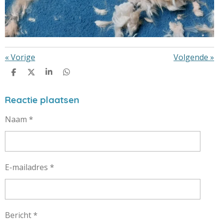
«
Vorige
Volgende
»
D
D
S
D
E
E
H
E
L
E
A
L
E
L
R
E
Reactie plaatsen
N
E
N
Naam *
E-mailadres *
Bericht *